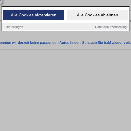
Finden Sie in Barby Ihren gebrauchte
Alle Cookies akzeptieren
Alle Cookies ablehnen
n Sie in Barby einen Aston Martin DB11 Gebrauchtwagen? Entdecken Sie gebrauc
Preisklassen von privat und vom
Einstellungen
Datenschutzerklärung
onnten wir derzeit keine passenden Autos finden. Schauen Sie bald wieder vorb