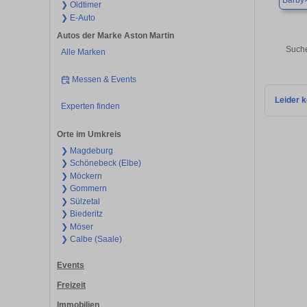
Barby
❯ Oldtimer
❯ E-Auto
Autos der Marke Aston Martin
Suche
Alle Marken
Messen & Events
Leider k
Experten finden
Orte im Umkreis
❯ Magdeburg
❯ Schönebeck (Elbe)
❯ Möckern
❯ Gommern
❯ Sülzetal
❯ Biederitz
❯ Möser
❯ Calbe (Saale)
Events
Freizeit
Immobilien