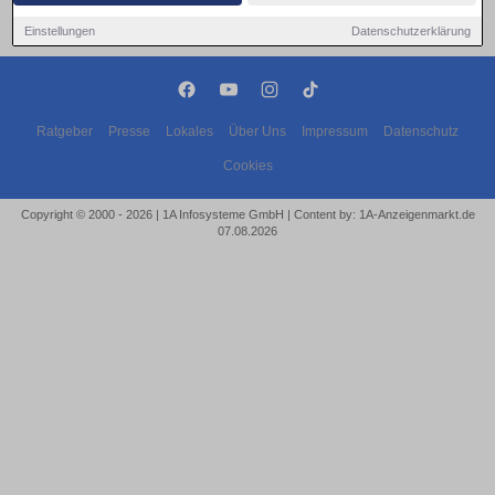
Einstellungen
Datenschutzerklärung
Ratgeber
Presse
Lokales
Über Uns
Impressum
Datenschutz
Cookies
Copyright © 2000 - 2026 | 1A Infosysteme GmbH | Content by: 1A-Anzeigenmarkt.de
07.08.2026