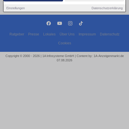
Einstellungen
Datenschutzerklärung
Ratgeber
Presse
Lokales
Über Uns
Impressum
Datenschutz
Cookies
Copyright © 2000 - 2026 | 1A Infosysteme GmbH | Content by: 1A-Anzeigenmarkt.de
07.08.2026