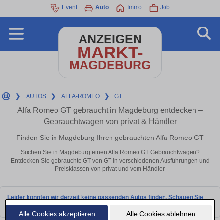
Event
Auto
Immo
Job
ANZEIGEN
MARKT-
MAGDEBURG
❯
AUTOS
❯
ALFA-ROMEO
❯
GT
Alfa Romeo GT gebraucht in Magdeburg entdecken –
Gebrauchtwagen von privat & Händler
Finden Sie in Magdeburg Ihren gebrauchten Alfa Romeo GT
Suchen Sie in Magdeburg einen Alfa Romeo GT Gebrauchtwagen?
Entdecken Sie gebrauchte GT von GT in verschiedenen Ausführungen und
Preisklassen von privat und vom Händler.
Leider konnten wir derzeit keine passenden Autos finden. Schauen Sie
bald wieder vorbei!
Alle Cookies akzeptieren
Alle Cookies ablehnen